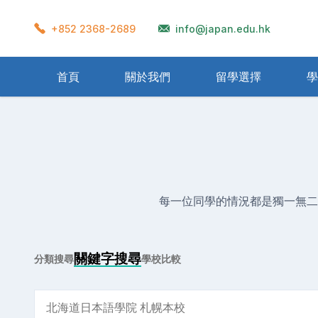
+852 2368-2689
info@japan.edu.hk
首頁
關於我們
留學選擇
學
準備流程
學校宿舍
在留卡
衣著
再入國許可
獎學金制度
學生會館
飲食
Home Stay
資格外活動許可
辦理留學需要文件
交通
一般公
氣候
醫
留學生考試(EJU)
日本教育制度
每一位同學的情況都是獨一無二
關鍵字搜尋
分類搜尋
學校比較
關鍵字搜尋