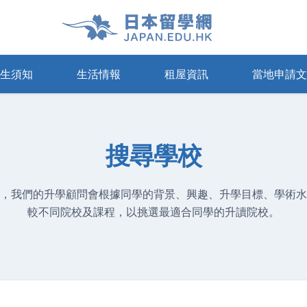
生須知
生活情報
租屋資訊
當地申請文
寓
療保險
申請及領取簽證
日本的租賃基礎知識
通訊
日本語能力試驗(JLPT)
Share House
準備教育課
Airbnb
搜尋學校
，我們的升學顧問會根據同學的背景、興趣、升學目標、學術水
較不同院校及課程，以挑選最適合同學的升讀院校。