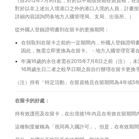
（自2012年7月9日起，對於以中期或長期在留資格，
對於以非上述出入境港口之外的港口入境的人員，計畫按
詳細內容請詢問各地方入國管理局、支局、出張所。）
從外國人登錄證明書到在留卡的更換期間：
在領取到在留卡之前的一定期間內，外國人登錄證明
因此，無需立即更換為在留卡。・地方入國管理官署
年滿16歲的永住者需在2015年7月8日之前（注），未
16周歲生日二者之較早日期之前自行辦理在留卡更換
（注）持有「特定活動」在留資格且在留期間為4年或5年
在留卡的好處：
持有效護照及在留卡，在出境後1年內且在有效在留期間
這種制度被稱為「視同再入國許可」。但是，在有效期間