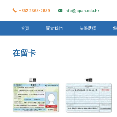
+852 2368-2689
info@japan.edu.hk
首頁
關於我們
留學選擇
學
準備流程
學校宿舍
在留卡
衣著
再入國許可
獎學金制度
學生會館
飲食
Home Stay
資格外活動許可
辦理留學需要文件
交通
一般公
氣候
醫
在留卡
留學生考試(EJU)
日本教育制度