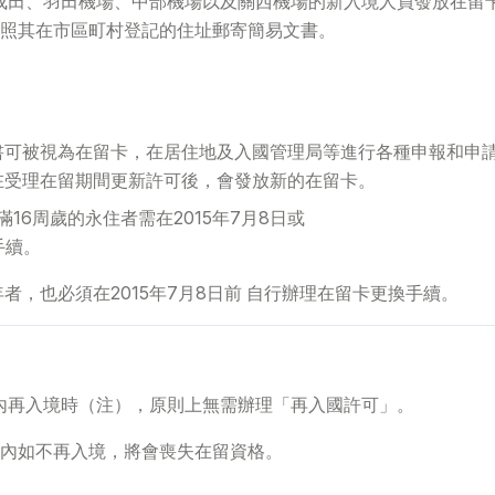
在成田、羽田機場、中部機場以及關西機場的新入境人員發放在留
照其在市區町村登記的住址郵寄簡易文書。
書可被視為在留卡，在居住地及入國管理局等進行各種申報和申
在受理在留期間更新許可後，會發放新的在留卡。
滿16周歲的永住者需在2015年7月8日或
手續。
者，也必須在2015年7月8日前 自行辦理在留卡更換手續。
內再入境時（注），原則上無需辦理「再入國許可」。
內如不再入境，將會喪失在留資格。