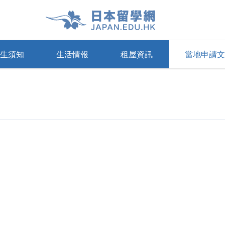
生須知
生活情報
租屋資訊
當地申請文
寓
療保險
申請及領取簽證
日本的租賃基礎知識
通訊
日本語能力試驗(JLPT)
Share House
準備教育課
Airbnb