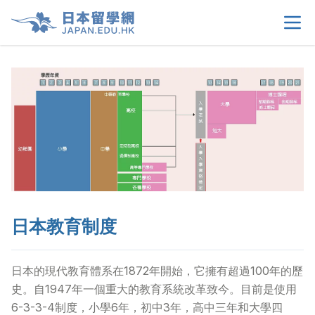
首頁
>
關於我們
>
留學選擇
>
學生須知
>
日本教育制度
生活情報
>
日本的現代教育體系在1872年開始，它擁有超過100年的歷
租屋資訊
>
史。自1947年一個重大的教育系統改革致今。目前是使用
6-3-3-4制度，小學6年，初中3年，高中三年和大學四
當地申請文件
>