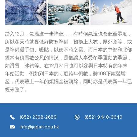
踏入12月，氣溫進一步降低，，有時候氣溫也會低至零度，
所以冬天時就要做好防寒準備，如換上大衣，厚外套等，或
是準備暖手包、暖貼，以便不時之需。而日本的中部和北部
經常有積雪數公尺的情況，是個讓人享受冬季運動的季節，
如滑雪，冰釣等。在12月31日也可以參與日本特有的年末
年始活動，例如到日本的寺廟跨年倒數，聽108下鐘聲響
起，代表著上一年的煩惱全被消除，同時亦是代表新一年已
經來臨了。
(852) 2368-2689
(852) 9440-6640
info@japan.edu.hk