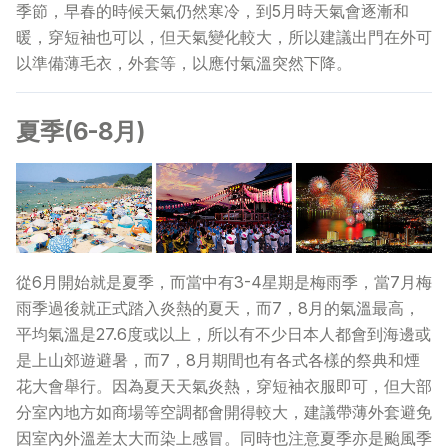
季節，早春的時候天氣仍然寒冷，到5月時天氣會逐漸和
暖，穿短袖也可以，但天氣變化較大，所以建議出門在外可
常見問題
>
以準備薄毛衣，外套等，以應付氣溫突然下降。
聯絡我們
>
夏季(6-8月)
從6月開始就是夏季，而當中有3-4星期是梅雨季，當7月梅
雨季過後就正式踏入炎熱的夏天，而7，8月的氣溫最高，
平均氣溫是27.6度或以上，所以有不少日本人都會到海邊或
是上山郊遊避暑，而7，8月期間也有各式各樣的祭典和煙
花大會舉行。因為夏天天氣炎熱，穿短袖衣服即可，但大部
分室內地方如商場等空調都會開得較大，建議帶薄外套避免
因室內外溫差太大而染上感冒。同時也注意夏季亦是颱風季