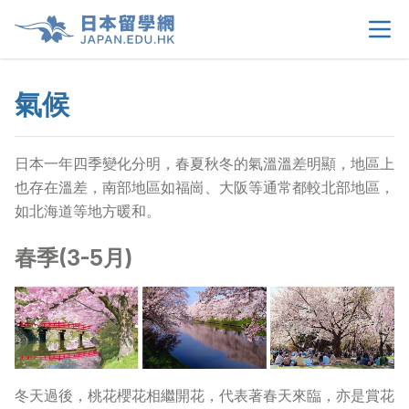
氣候
首頁
>
關於我們
>
日本一年四季變化分明，春夏秋冬的氣溫溫差明顯，地區上
也存在溫差，南部地區如福崗、大阪等通常都較北部地區，
留學選擇
>
如北海道等地方暖和。
學生須知
>
春季(3-5月)
生活情報
>
租屋資訊
>
冬天過後，桃花櫻花相繼開花，代表著春天來臨，亦是賞花
當地申請文件
>