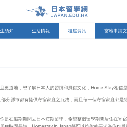
生須知
生活情報
租屋資訊
當地申請文
寓
療保險
申請及領取簽證
日本的租賃基礎知識
通訊
日本語能力試驗(JLPT)
Share House
準備教育課
Airbnb
更道地，想了解日本人的習慣和風俗文化，Home Stay相信
庭，大部分縣市都有提供寄宿家庭之服務，而且每一個寄宿家庭都
你是在假期期間去日本短期留學，希望整個留學期間居住在寄宿
間長短，Homestay in Japan都可以按你的要求為你作