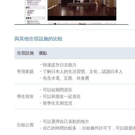
與其他住宿設施的比較
住宿設施
優點
・快速提升日文能力
寄宿家庭
・了解日本人的生活習慣、文化，認識日本人
・包含水電、瓦斯、伙食費
・可以短期間居住
學生宿舍
・可以和朋友一起居住
・留學生互相交流
・可以選擇自己喜歡的地方
出租公寓
・自己的時間比較多 ・出租條件許可下，可以跟朋