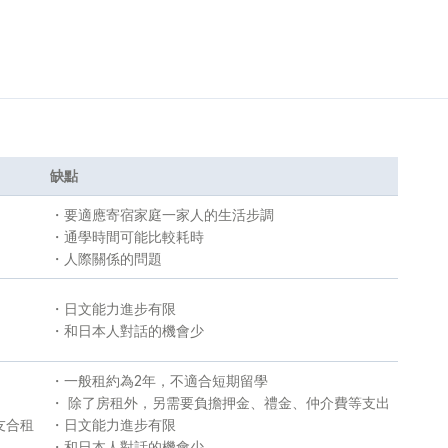
缺點
・要適應寄宿家庭一家人的生活步調
・通學時間可能比較耗時
・人際關係的問題
・日文能力進步有限
・和日本人對話的機會少
・一般租約為2年，不適合短期留學
・ 除了房租外，另需要負擔押金、禮金、仲介費等支出
友合租
・日文能力進步有限
・和日本人對話的機會少