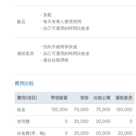
・美觀
飯店
・每天有專人整理房間
・自己可運用的時間比較多
・預約手續簡單快速
週租套房
・自己可運用的時間比較多
・適合短期滯留
費用比較
費用(項目)
寄宿家庭
宿舍
出租公寓
週租套房
租金
130,000
70,000
75,000
130,000
管理費
0
20,000
20,000
0
伙食費(早、晚)
0
20,000
20,000
20,000