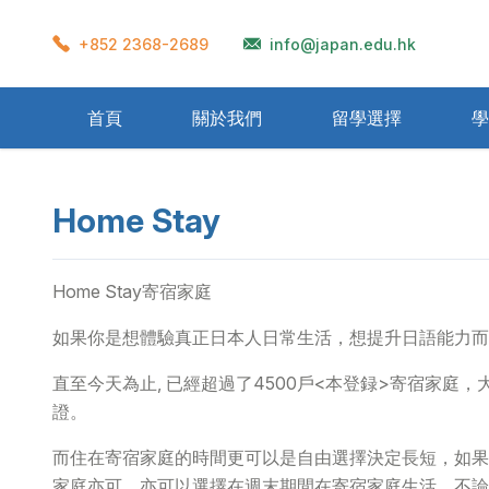
+852 2368-2689
info@japan.edu.hk
首頁
關於我們
留學選擇
學
準備流程
學校宿舍
在留卡
衣著
再入國許可
獎學金制度
學生會館
飲食
Home Stay
資格外活動許可
辦理留學需要文件
交通
一般公
氣候
醫
Home Stay
留學生考試(EJU)
日本教育制度
Home Stay寄宿家庭
如果你是想體驗真正日本人日常生活，想提升日語能力而且
直至今天為止, 已經超過了4500戶<本登録>寄宿家
證。
而住在寄宿家庭的時間更可以是自由選擇決定長短，如果
家庭亦可，亦可以選擇在週末期間在寄宿家庭生活，不論居住時