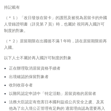
持記載有
常見問題
>
（＊１）「改日發放在留卡」的護照及被視為居留卡的外國
人登錄證明書（詳見第 7 頁）時，也屬於 視同再入國許可
聯絡我們
>
制度的對象。
（＊２）居留期限在出國後不滿 1 年時，請在居留期限前再
入國。
以下人士不屬於再入國許可制度的對象
正在辦理取消居留資格手續者
出境確認的保留對象者
收到收容令者
以難民認定申請中「特定活動」居留資格的居留者
法務大臣認定有危害日本國利益或公共安全之虞、及其
他為了出入境公正管理有足夠的 適當理由認為需要再入