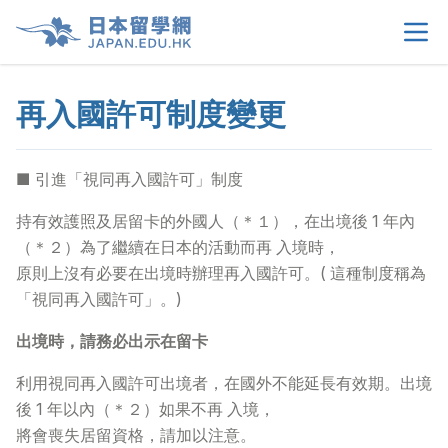
再入國許可制度變更
首頁
>
關於我們
>
■ 引進「視同再入國許可」制度
留學選擇
>
持有效護照及居留卡的外國人（＊１），在出境後 1 年內
（＊２）為了繼續在日本的活動而再 入境時，
原則上沒有必要在出境時辦理再入國許可。( 這種制度稱為
學生須知
>
「視同再入國許可」。)
生活情報
>
出境時，請務必出示在留卡
利用視同再入國許可出境者，在國外不能延長有效期。出境
租屋資訊
>
後 1 年以內（＊２）如果不再 入境，
將會喪失居留資格，請加以注意。
當地申請文件
>