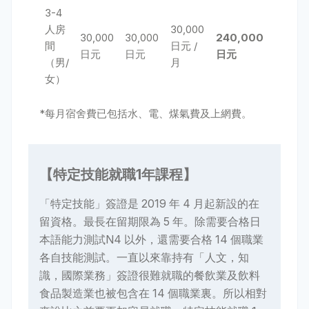
3-4
人房
30,000
30,000
30,000
240,000
間
日元 /
日元
日元
日元
（男/
月
女）
*每月宿舍費已包括水、電、煤氣費及上網費。
【特定技能就職1年課程】
「特定技能」簽證是 2019 年 4 月起新設的在
留資格。最長在留期限為 5 年。除需要合格日
本語能力測試N4 以外，還需要合格 14 個職業
各自技能測試。一直以來靠持有「人文，知
識，國際業務」簽證很難就職的餐飲業及飲料
食品製造業也被包含在 14 個職業裏。所以相對