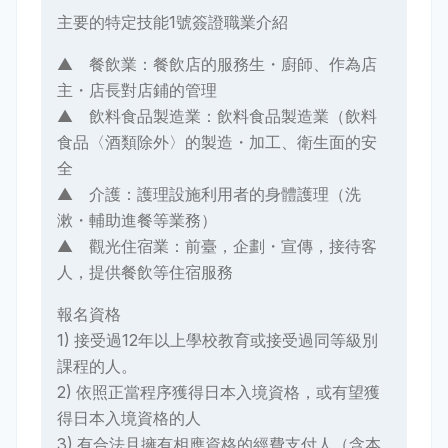
主要的特定技能1號簽證職業介紹
▲ 餐飲業：餐飲店的服務生・廚師、作為店
主・店長對店鋪的管理
▲ 飲料食品製造業：飲料食品製造業（飲料
食品〈酒類除外〉的製造・加工、衛生面的安
全
▲ 介護：護理設施利用者的身體護理（洗
漱・輔助進餐等業務）
▲ 觀光住宿業：前臺，企劃・宣傳，接待客
人，提供餐飲等住宿服務
報名資格
1) 接受過12年以上學校教育或接受過同等級別
課程的人。
2) 依照正當程序獲得日本入境資格，或有望獲
得日本入境資格的人
3) 有合法且擁有相應資格的經費支付人（含本