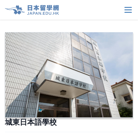
首頁
>
關於我們
>
留學選擇
>
學生須知
>
生活情報
>
租屋資訊
>
城東日本語學校
當地申請文件
>