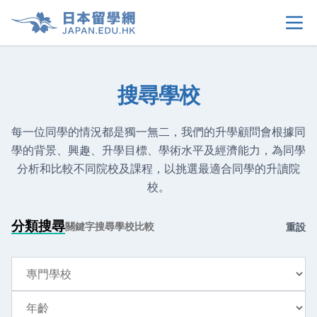
首頁
>
搜尋學校
關於我們
>
每一位同學的情況都是獨一無二，我們的升學顧問會根據同
學的背景、興趣、升學目標、學術水平及經濟能力，為同學
留學選擇
>
分析和比較不同院校及課程，以挑選最適合同學的升讀院
校。
學生須知
>
分類搜尋
關鍵字搜尋
學校比較
重設
生活情報
>
學校類型
租屋資訊
>
年齡
當地申請文件
>