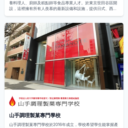
養料理人、廚師及糕點師等食品專業人才。於東京世田谷區開
設，這裡擁有所有人羨慕的最新設備和設施，提供日式、西
式、中式料理與甜點烘焙等專業技術課程。
村川學園明白到廚師的需求日增月盛，學校目的是“超越傳統學
校的界限”。
這是一個最佳的學習環境，可以在其中清晰地想像成為職業人
士的未來。
（旗下主要院校：山手調理製菓專門學校、大阪調理製菓專門
學校）
山手調理製菓專門學校
山手調理製菓專門學校於2016年成立，學校希望學生能掌握產