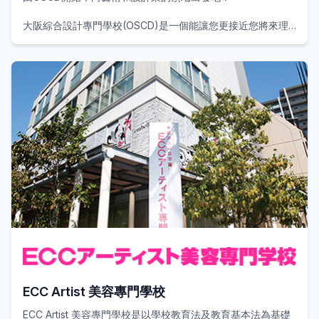
大阪綜合設計專門學校(OSCD)是一個能讓您更接近您將來理
想的地方。在這裡有擁有同樣志願的夥伴們，願意熱情地與您
商談的老師和完善的設備。
您會停留在對夢想的憧憬中，還是實現夢想，全看您有多努力
去實踐。要不要從這裡踏出邁向夢想的第一步？
我們認為學習專業的表達技術及技巧，設施和設備的充實度是
重要的一大環節。
於本校，我們視每位學生能自由發揮創意為首要，在每個學科
亦設置有完善的實習設施。為了全體學生能使用最新型的設
備，我們正在優化製作環境，讓學生能處於舒適的環境進行製
作。
另外，我們亦設有學生大堂和印刷室等支援學生校園生活及表
演活動的設施，慕求能助創作者在各種場合一展所長。
ECC Artist 美容專門學校
ECC Artist 美容專門學校是以學校教育法及教育基本法為基礎