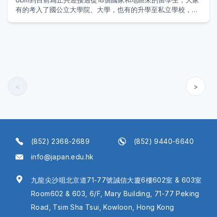
有的考入了國公立大學院、大學，也有的升學至私立學校，也
有的已在日本就職。
這樣優秀的成績，是通過充滿活力的課堂、交流活動、運動會
等學生生活的日常，鍛煉了大家的日語溝通能力而得來的結
果，前輩們的成長就是最好的印證。
<
>
(852) 2368-2689
(852) 9440-6640
info@japan.edu.hk
九龍尖沙咀北京道71-77號誠信大廈6樓602室 & 603室
Room602 & 603, 6/F, Mary Building, 71-77 Peking
Road, Tsim Sha Tsui, Kowloon, Hong Kong