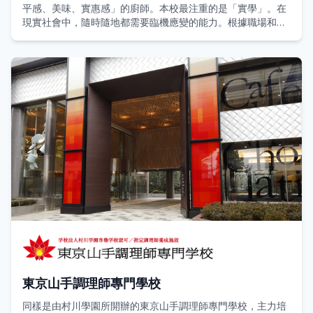
平感、美味、實惠感」的廚師。本校最注重的是「實學」。在
現實社會中，隨時隨地都需要臨機應變的能力。根據職場和工
作情況，被要求不同類型的工作或應對也是屢見不鮮的。村川
學園引進每天實習制度、及可取得廚師和糕點師兩種國家資格
的雙資格課程，以便讓畢業生成為一位能夠做到實務應對的廚
師。
不只是基本的技術，透過選擇食材、管理設備、咖啡廳培訓等
授課內容，請掌握真正有所助益的技能。以在本校學習的「實
學」為基礎，希望各位成為能夠為顧客提供豐裕滋潤的時間與
空間的廚師。
東京山手調理師專門學校
同樣是由村川學園所開辦的東京山手調理師專門學校，主力培