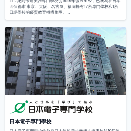
21世紀阿卡迪美雅専門學校從1958年發展至今，已成為在日本
四個都市:東京、大阪、名古屋、福岡擁有17所專門學校和1所
日語學校的優質教育機構集團。
21世紀阿卡迪美雅専門學校，一直致力於提高學生的思想高度
與技術能力，在職業生涯上提供最大程度的幫助，在生活上給
與最大限度的滿足。集團以學園的繁榮、教職員的幸福、對社
會的貢獻為目標，不僅引入了行業最新設備，擁有眾多實踐教
室，且師資雄厚，能為學生提供優良的教學環境。如今經過50
多年的發展，21世紀阿卡迪美雅専門學校已經發展成為了一個
由1萬人以上的學生和1千人左右的教師組成的以擁有廣泛專業
為特色、就業率高，為多領域培養了眾多優秀實踐人才的專門
院校。其中在各行業領頭公司，如豐田汽車、三菱產業、日本
電視臺、香格里拉酒店、全日空、資生堂等就職的畢業生不計
其數。
設有：設計類（平面設計、影像設計、插畫、漫畫插畫、漫
畫、動漫、遊戲綜合、商品設計、室內設計、建築設計、時尚
美甲），娛樂類（攝影、廣播電視、特效化妝、廣告出版・演
藝、音樂綜合、舞臺藝術、聲優），商務類（經營綜合、IT商
務、體育商務、時裝商務、花藝商務、寵物商務綜合），觀光
日本電子專門學校
類（酒店、旅遊、觀光商業、航空服務、咖啡服務、婚宴、鐵
路服務、葬禮企劃、外語交流）等學科。
日本電子專門學校的前身日本無線電收音機技術學校於1951年