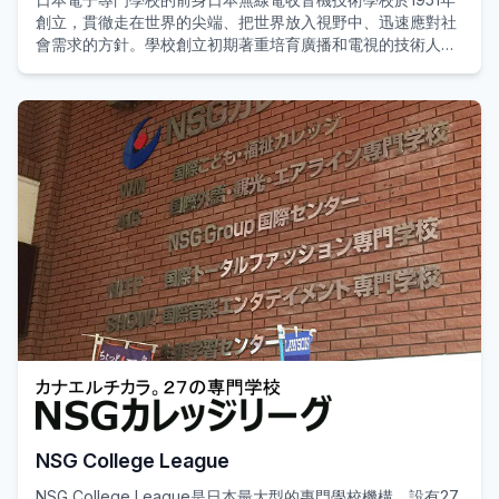
創立，貫徹走在世界的尖端、把世界放入視野中、迅速應對社
會需求的方針。學校創立初期著重培育廣播和電視的技術人
員。及後因應電子技術產業的發展和電腦實用化時代的來臨，
開始了電子及電腦教育，並將教育範圍擴大至傳播事業、節目
製作與電腦軟體設計。
到了80年代受到電腦與傳媒結合的潮流影響、迅速展開了電腦
繪圖等數碼技術人員的培養、同時奠定了基礎，培養各種活躍
在國際舞台的技術者。另外、從海外招聘機器人、人工智能領
域的創立者MIT的 Marvin Minsky教授、史坦佛大學的
Edward Feigenbaum教授、CMU的金出教授等、也開拓了人
工智能和智力機器技術領域的教育。 90年代以地球環保為主
題、著手投入太陽能汽車等的環境教育。並在強化與產業界的
聯合的同時，於教育中實踐與職業的結合。到了21世紀，因應
今後的寬頻時代亦展開了新的教育。
NSG College League
NSG College League是日本最大型的專門學校機構，設有27