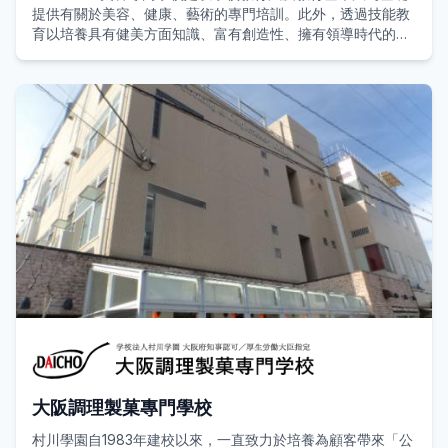
提供有關於美容、健康、藝術的專門培訓。此外，透過技能教
育以培養具有健美方面知識、富有創造性、擁有領導時代的進
取精神以及具備藝術感的人才為目的，希望能有助於提高各人
的文化生活水平。
學校為大阪府專修學校各種學校連合會的認可學校。「認可
校」意指受到日本學校教育法所認定且穫授權可履行教學職
務，並受到都道府縣知事（如：市長、縣長）所認可的學校。
大阪調理製菓專門學校
村川學園自1983年建校以來，一直致力於培養為顧客帶來「公