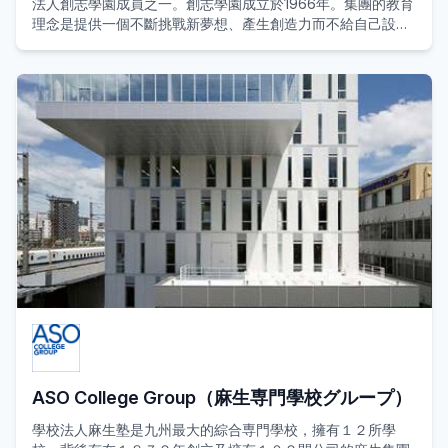
法人創志學園成員之一。創志學園成立於1966年。集團的教育
理念是提供一個不斷挑戰新夢想、產生創造力而不給自己設界
限的教育。其他成員包括創志學園高等學校、クラーク記念國
際高等學校、日本健康醫療専門學校、東京經營短期大學、
IPU環太平洋大學，是一所多元化的教育團體。
TIBC坐落於淺草橋，靠近世界著名的日本文化中心淺草和秋葉
原，從學校的教室就可以看到東京晴空塔。在日語科的第一
年，學校會著力於提高同學的日語能力，在第二年會根據同學
的職業目標提供對策培訓。為希望在日本就業的同學提供從西
裝的穿法到商務禮儀和面試指導等的全面指導，對於希望升讀
大學的同學，我們還會支援各同學應付日本留學試験對策和作
成研究計劃書等。
ASO College Group（麻生専門學校グループ）
學校法人麻生塾是九州最大的綜合専門學校，擁有１２所學