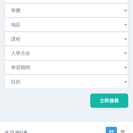
學費
常見問題
>
地區
聯絡我們
>
課程
入學月份
學習期間
目的
立即搜尋
共 13 個結果