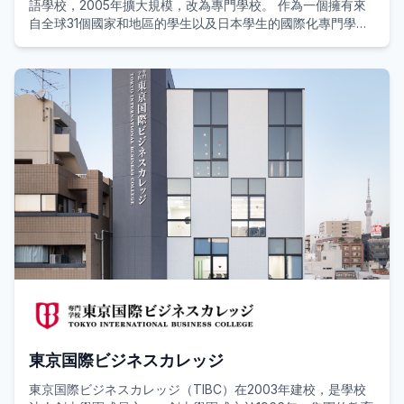
語學校，2005年擴大規模，改為專門學校。 作為一個擁有來
自全球31個國家和地區的學生以及日本學生的國際化專門學
校，我們設身處地地為留學生提供許多成長的機會。
在一個富有自然氣息的教育環境中，我們培養具有商業技能、
旅遊和接待技能、語言和溝通技能以及跨文化理解能力的先進
和靈活的人力資源，以適應全球社會並為該地區帶來創新。
東京国際ビジネスカレッジ
東京国際ビジネスカレッジ（TIBC）在2003年建校，是學校