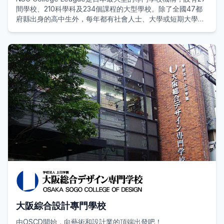
間學校、210科學科及234個課程的大型學校。除了全國47都
府縣出身的高中生外，每年都有社會人士、大學或短期大學的
畢業人士等入學就讀，亦有中國、香港、韓國、法國等18個國
家的留學生入學。涵蓋文部科學省【工業、農業、醫療、衛
生、教育、社會福祉、商業實踐、服裝、家政、文化、文科】
的全部8個領域。除了區域及專門業界外，NSG集團與強大的
合作夥伴』異業種交流會501』的會員企業共同實現教育合
作。
這所學校體系最顯著的特色在於其「就業導向」及「產學合
作」，實行以「畢業即就業」為最終目標的龐大職業培訓，是
許多希望學習一技之長並留在日本就業的學生的熱門選擇。
大阪綜合設計專門學校
由OSCD開始，向藝術和設計業的頂端出發吧！