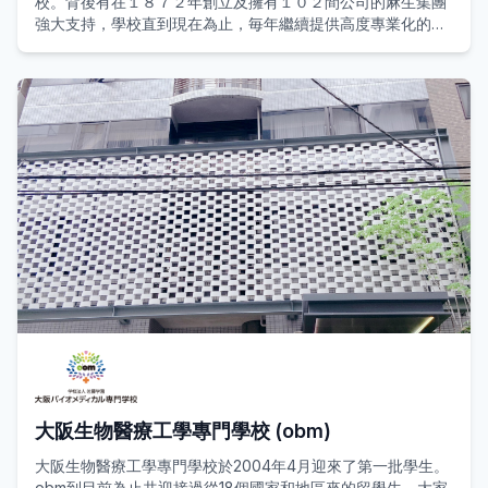
校。背後有在１８７２年創立及擁有１０２間公司的麻生集團
強大支持，學校直到現在為止，毎年繼續提供高度專業化的教
育和高就業率的成績。此外，學校通過“完善的班主任制度”提
供高度可靠的學習指導和就業指導，活躍於各行業的６萬多名
畢業生是麻生專門學校集團的“業界内高就業率”的最佳證明。
大阪生物醫療工學專門學校 (obm)
大阪生物醫療工學專門學校於2004年4月迎來了第一批學生。
obm到目前為止共迎接過從18個國家和地區來的留學生，大家